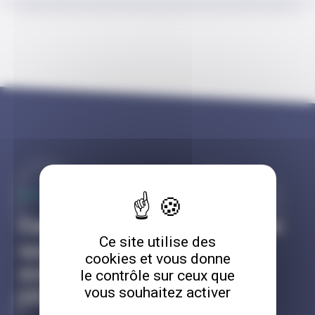
Conta
NOUS CONTACTER
Canalisation bouchée ? Faites
Ce site utilise des
appel à un expert du
ct
cookies et vous donne
débouchage Chilly-Mazarin
le contrôle sur ceux que
(91380)
vous souhaitez activer