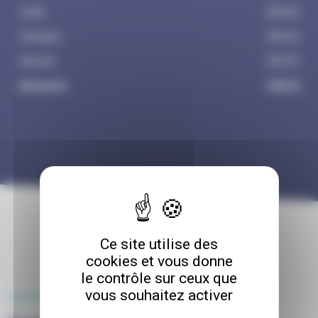
Jeudi
24h/24
Vendredi
24h/24
Samedi
24h/24
Dimanche
24h/24
Ce site utilise des
Plus
cookies et vous donne
le contrôle sur ceux que
vous souhaitez activer
LES PLUS